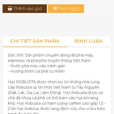
Thêm vào giỏ
Mua ngay
CHI TIẾT SẢN PHẨM
BÌNH LUẬN
Đặc tính: Sản phẩm chuyên dùng để pha máy,
espresso và pha phin truyền thống Việt Nam.
- Nước pha màu nâu cánh gián
- Hương thơm cà phê tự nhiên
Hạt ROBUSTA được chọn lọc từ những nhà cung
cấp Robusta uy tín nhất Việt Nam từ Tây Nguyên
(Đak Lak, Gia Lai, Lâm Đồng). Hạt Robusta được sơ
chế để nhựa cà phê có thể bám vào hạt khi rang
khô. Hạt Robusta có hàm lượng caffein cao gấp 1,5 -
2 lần hạt Arabica, được rang đậm vừa, cho vị bùi béo,
ngọt dịu kéo dài.